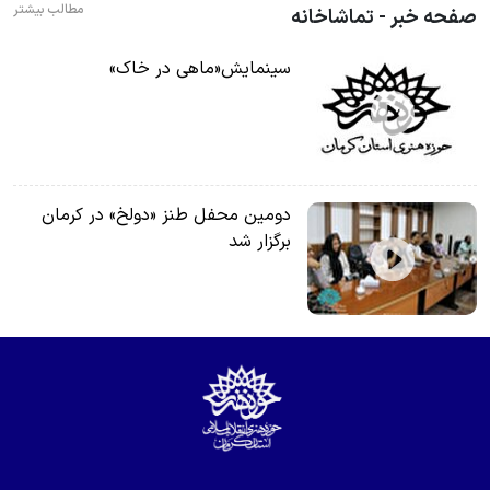
مطالب بیشتر
صفحه خبر - تماشاخانه
سینمایش«ماهی در خاک»
دومین محفل طنز «دولخ» در کرمان
برگزار شد