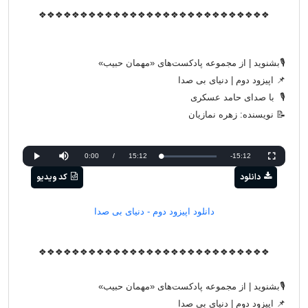
❖❖❖❖❖❖❖❖❖❖❖❖❖❖❖❖❖❖❖❖❖❖❖❖❖❖❖❖
🎙بشنوید | از مجموعه پادکست‌های «مهمان حبیب»
📌 اپیزود دوم | دنیای بی صدا
🎙 با صدای حامد عسکری
📝 نویسنده: زهره نمازیان
Current
0:00
/
Duration
15:12
Remaining
-15:12
Loaded
:
Progress
:
Play
Mute
Fullscreen
0%
0%
دانلود
کد ویدیو
Time
Time
دانلود اپیزود دوم - دنیای بی صدا
❖❖❖❖❖❖❖❖❖❖❖❖❖❖❖❖❖❖❖❖❖❖❖❖❖❖❖❖
🎙بشنوید | از مجموعه پادکست‌های «مهمان حبیب»
📌 اپیزود دوم | دنیای بی صدا