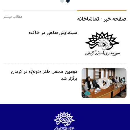
مطالب بیشتر
صفحه خبر - تماشاخانه
سینمایش«ماهی در خاک»
دومین محفل طنز «دولخ» در کرمان
برگزار شد