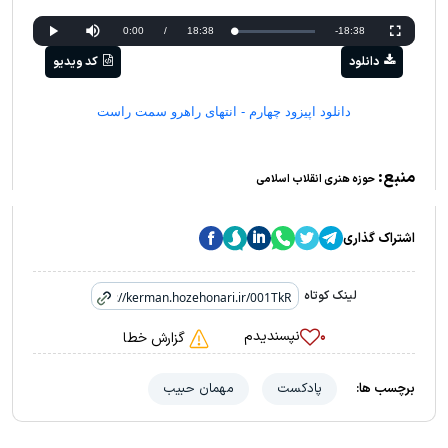
Current
0:00
/
Duration
18:38
Remaining
-18:38
Loaded
:
Progress
:
Play
Mute
Fullscreen
0%
0%
دانلود
کد ویدیو
Time
Time
دانلود اپیزود چهارم - انتهای راهرو سمت راست
منبع:
حوزه هنری انقلاب اسلامی
اشتراک گذاری
لینک کوتاه
نپسندیدم
۰
گزارش خطا
برچسب ها:
پادکست
مهمان حبیب