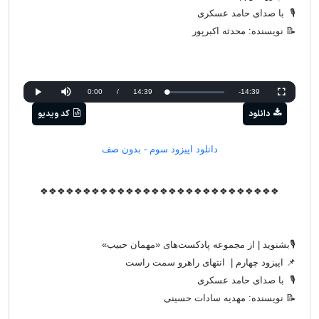
🎙 با صدای حامد عسکری
📝 نویسنده: محدثه اکبرپور
Current
0:00
/
Duration
14:39
Remaining
-14:39
Loaded
:
Progress
:
Play
Mute
Fullscreen
0%
0%
دانلود
کد ویدیو
Time
Time
دانلود اپیزود سوم - بدون صف
❖❖❖❖❖❖❖❖❖❖❖❖❖❖❖❖❖❖❖❖❖❖❖❖❖❖❖❖
🎙بشنوید | از مجموعه پادکست‌های «مهمان حبیب»
📌 اپیزود چهارم | انتهای راهرو سمت راست
🎙 با صدای حامد عسکری
📝 نویسنده: مهدیه سادات حسینی