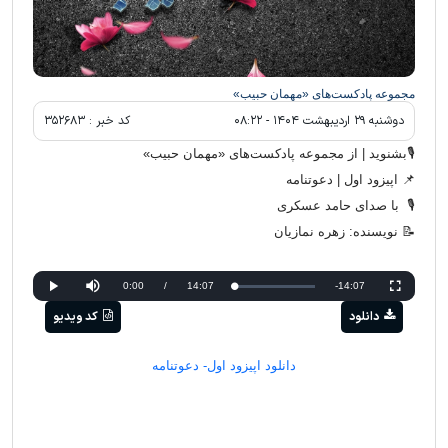
مجموعه پادکست‌های «مهمان حبیب»
دوشنبه ۲۹ ارديبهشت ۱۴۰۴ - ۰۸:۲۲
کد خبر :
۳۵۲۶۸۳
🎙بشنوید | از مجموعه پادکست‌های «مهمان حبیب»
📌 اپیزود اول | دعوتنامه
🎙 با صدای حامد عسکری
📝 نویسنده: زهره نمازیان
Current
0:00
/
Duration
14:07
Remaining
-14:07
Loaded
:
Progress
:
Play
Mute
Fullscreen
0%
0%
دانلود
کد ویدیو
Time
Time
دانلود اپیزود اول- دعوتنامه